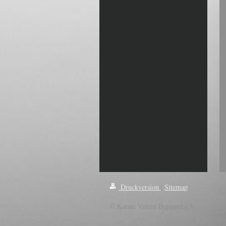
Druckversion
|
Sitemap
© Karate Verein Boppard e.V.