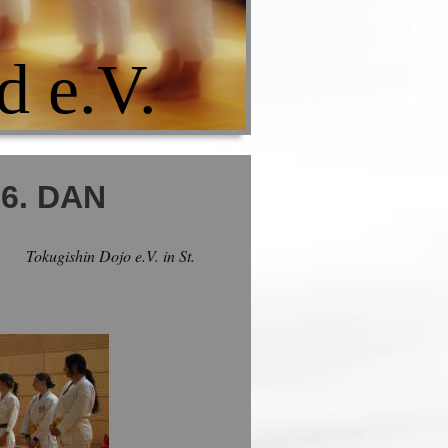
d e.V.
 6. DAN
ishin Dojo e.V. in St.