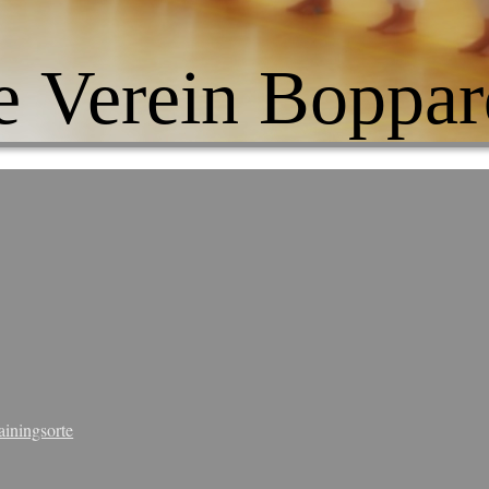
e Verein Boppar
ainingsorte