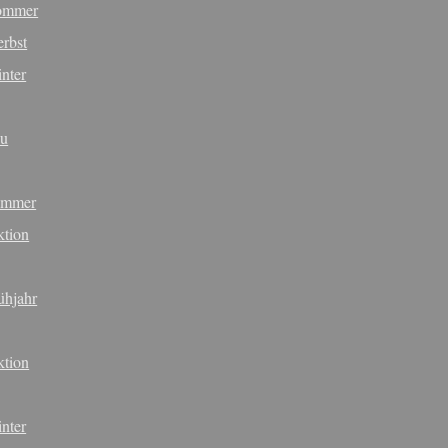
Sommer
erbst
nter
ku
ommer
tion
ühjahr
tion
nter