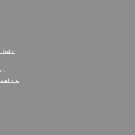
 Ibscher
urs
rwachsene